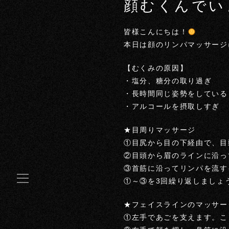
顔むくんでい
皆様こんにちは！
本日は顔のリンパマッサージ
【むくみの原因】
・塩分、糖分の取り過ぎ
・長時間同じ姿勢をしている
・アルコールを摂取しすぎ
★目周りマッサージ
①目尻から目の下経由で、目
②目頭から眉のラインに沿っ
③首筋に沿ってリンパを流す
①～③を3回繰り返しましょ
★フェイスラインのマッサー
①左手であごを支えます。こ