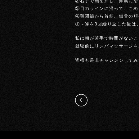
②右手で頬を押し、鼻筋に沿
③目のラインに沿って、こめ
④顎関節から首筋、鎖骨の順
①～④を3回繰り返した後は
私は朝が苦手で時間がないこ
就寝前にリンパマッサージを
皆様も是非チャレンジしてみ