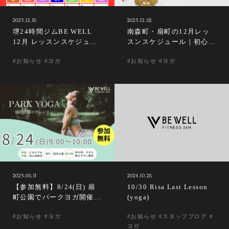
2025.12.18
2025.12.02
堺24時間ジムBE WELL
南森町・扇町の12月レッ
12月 レッスンスケジュー
スンスケジュール｜初心
ル
者・女性にやさしい24時
#お知らせ #ヨガ
#お知らせ #ヨガ
間ジム BE WELL
2025.08.11
2024.10.28
【参加無料】8/24(日) 扇
10/30 Risa Last Lesson
町公園でパークヨガ開催！
(yoga)
初心者歓迎
#お知らせ #ヨガ
#お知らせ #スタッフブログ #
ヨガ