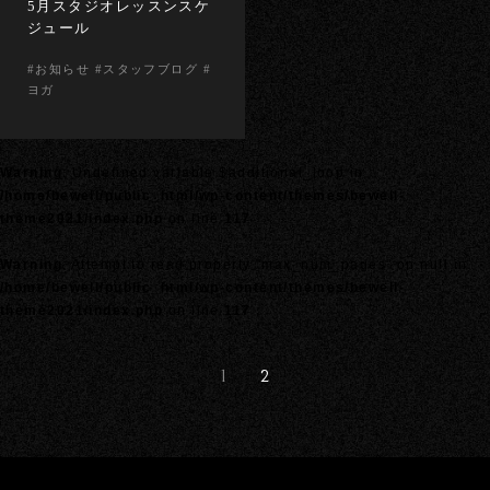
5月スタジオレッスンスケ
ジュール
#お知らせ #スタッフブログ #
ヨガ
Warning
: Undefined variable $additional_loop in
/home/bewell/public_html/wp-content/themes/bewell-
theme2021/index.php
on line
117
Warning
: Attempt to read property "max_num_pages" on null in
/home/bewell/public_html/wp-content/themes/bewell-
theme2021/index.php
on line
117
1
2