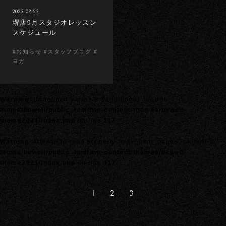
2023.08.23
堺店9月スタジオレッスン
スケジュール
#お知らせ #スタッフブログ #
ヨガ
Warning
: Undefined variable $additional_loop in
/home/bewell/public_html/wp-content/themes/bewell-
theme2021/index.php
on line
117
Warning
: Attempt to read property "max_num_pages" on null in
/home/bewell/public_html/wp-content/themes/bewell-
theme2021/index.php
on line
117
1
2
3