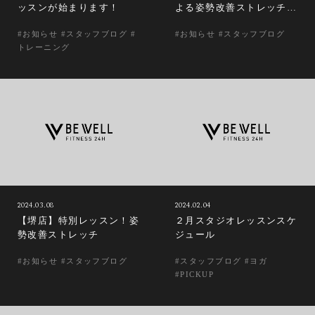
ッスンが始まります！
よる姿勢改善ストレッチ
（ボディコンシャス）が開
#お知らせ #スタッフブログ #
#お知らせ #スタッフブログ
催されました！
トレーニング
2024.03.08
2024.02.04
【堺店】特別レッスン！姿
２月スタジオレッスンスケ
勢改善ストレッチ
ジュール
#お知らせ #スタッフブログ
#スタッフブログ #ヨガ
#PICKUP