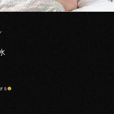
グ
水
ぎる