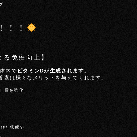
グ
！！！
よる免疫向上】
体内で
ビタミンDが生成されます。
養素は様々なメリットを与えてくれます。
し骨を強化
浴びた状態で
。