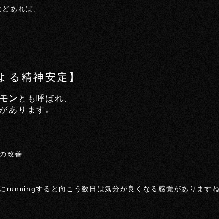
などあれば、
による精神安定】
モン
とも呼ばれ、
があります。
の改善
runningすると向こう数日は気分が良くなる感覚があります