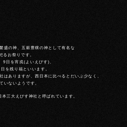
繁盛の神、五穀豊穣の神として有名な
を祀るお祭りです。
、9日を宵戎(よいえびす)、
11日を残り福といいます。
社はありますが、西日本に比べるとだいぶ少なく、
ていないようです。
日本三大えびす神社と呼ばれています。