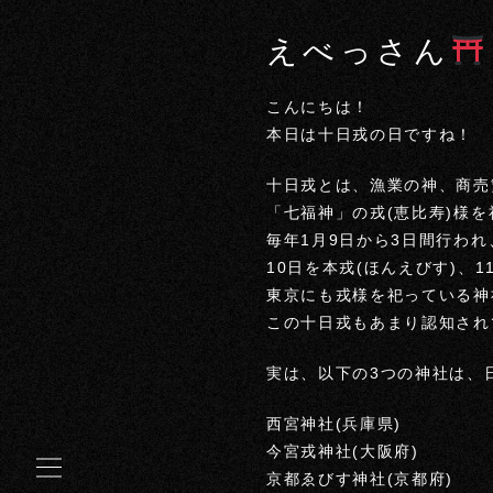
えべっさん
こんにちは！
本日は十日戎の日ですね！
十日戎とは、漁業の神、商売
「七福神」の戎(恵比寿)様
毎年1月9日から3日間行われ
10日を本戎(ほんえびす)、
東京にも戎様を祀っている神
この十日戎もあまり認知され
実は、以下の3つの神社は、
西宮神社(兵庫県)
今宮戎神社(大阪府)
京都ゑびす神社(京都府)