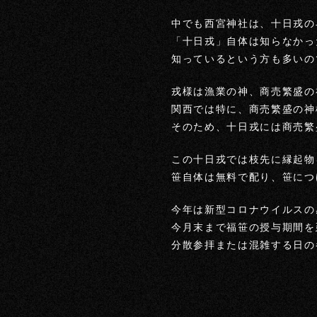
中でも西宮神社は、十日戎の
「十日戎」自体は知らなかっ
知っているという方も多いの
戎様は漁業の神、商売繁盛の
関西では特に、商売繁盛の神
そのため、十日戎には商売繁
この十日戎では枝先に縁起物
笹自体は無料で配り、笹につ
今年は新型コロナウイルスの
今月末まで福笹の授与期間を
分散参拝または混雑する日の