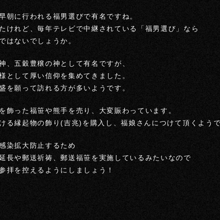
早朝に行われる福男選びで有名ですね。
たけれど、毎年テレビで中継されている「福男選び」なら
ではないでしょうか。
神、五穀豊穣の神として有名ですが、
様として厚い信仰を集めてきました。
盛を願って訪れる方が多いようです。
を飾った福笹や熊手を売り、大変賑わっています。
ける縁起物の飾り(吉兆)を購入し、福娘さんにつけて頂くよう
感染拡大防止するため
延長や郵送祈祷、郵送福笹を実施しているみたいなので
参拝を控えるようにしましょう！