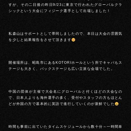
すが、その二日後の昨日9/23に東京で行われたグローバルクラ
シックという大会にフィジーク選手として出場しました！
私森山はサポートとして帯同しましたので、本日は大会の雰囲気
を少しと結果報告をさせて頂きます
開催場所は、昭島市にあるKOTORIホールという所でキャパもス
テージも大きく、バックステージも広い立派な会場でした。
中国の団体が主催で大会名にグローバルと付くほどの大会なの
で、日本人よりも海外選手の多く、受付やスタッフの方もほとん
どが外国の方で基本的に英語で進行していくのが新鮮でした
時間も事前に出ていたタイムスケジュールから数十分～一時間単