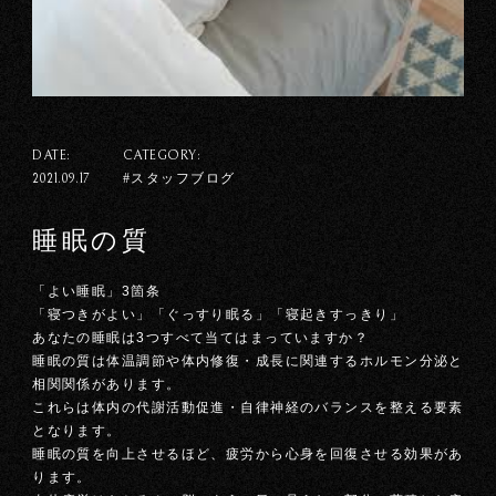
DATE:
CATEGORY:
#スタッフブログ
2021.09.17
睡眠の質
「よい睡眠」3箇条
「寝つきがよい」「ぐっすり眠る」「寝起きすっきり」
あなたの睡眠は3つすべて当てはまっていますか？
睡眠の質は体温調節や体内修復・成長に関連するホルモン分泌と
相関関係があります。
これらは体内の代謝活動促進・自律神経のバランスを整える要素
となります。
睡眠の質を向上させるほど、疲労から心身を回復させる効果があ
ります。