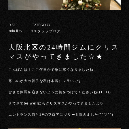
DATE:
CATEGORY:
#スタッフブログ
2018.11.22
大阪北区の24時間ジムにクリス
マスがやってきました☆★
こんばんは！ここ何日かで急に寒くなりましたね、、、
寒いのが大の苦手な私は本当にツラいです
皆さま体調を崩さないように気をつけてくださいね((+_+))
さてさてbe wellにもクリスマスがやってきましたよ♡
エントランス前と2Fのフロアにツリーを置きました(*^▽^*)