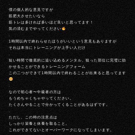
.
僕の個人的な意見ですが
筋肥大させたいなら
筋トレは多ければ多いほど良いと思ってます！
気の済むまでやってください
.
1時間以内で終わらせたほうがいいという意見もありますが
それは本当にトレーニングが上手い人だけ
.
短い時間で徹底的に追い込めるメンタル、狙った部位に完璧に効
かせることができるトレーニングフォーム
この二つができて1時間以内で終わることが出来ると思ってます
.
なので初心者〜中級者の方は
もうめちゃくちゃやってください。
たくさんやることで分かってくることがあるはずです。
.
ただし、この時の注意点は
しっかり栄養と休養を取ること。
これができてないとオーバーワークになってしまいます。