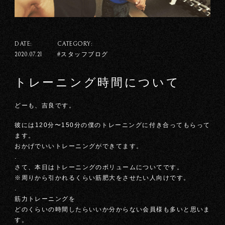
DATE:
CATEGORY:
#スタッフブログ
2020.07.21
トレーニング時間について
どーも、吉良です。
彼には120分〜150分の僕のトレーニングに付き合ってもらって
ます。
おかげでいいトレーニングができてます。
.
さて、本日はトレーニングのボリュームについてです。
※周りから引かれるくらい筋肥大をさせたい人向けです。
.
筋力トレーニングを
どのくらいの時間したらいいか分からない会員様も多いと思いま
す。