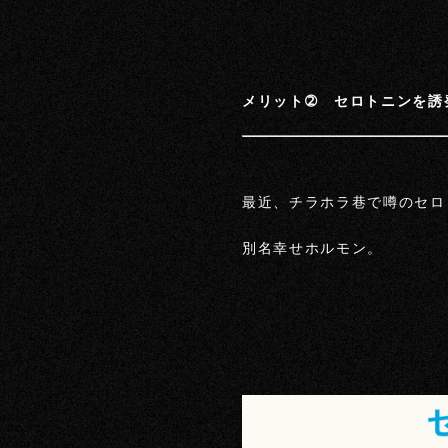
メリット➁ セロトニンを誘
最近、チラホラ巷で噂のセロ
別名幸せホルモン。