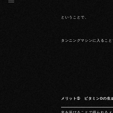
ということで、
タンニングマシンに入ること
メリット➀ ビタミンDの生
光を浴びることで得られるメ