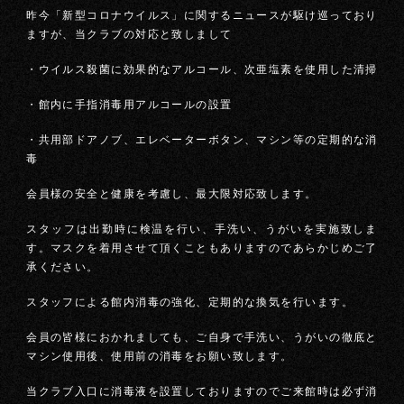
昨今「新型コロナウイルス」に関するニュースが駆け巡っており
ますが、当クラブの対応と致しまして
・ウイルス殺菌に効果的なアルコール、次亜塩素を使用した清掃
・館内に手指消毒用アルコールの設置
・共用部ドアノブ、エレベーターボタン、マシン等の定期的な消
毒
会員様の安全と健康を考慮し、最大限対応致します。
スタッフは出勤時に検温を行い、手洗い、うがいを実施致しま
す。マスクを着用させて頂くこともありますのであらかじめご了
承ください。
スタッフによる館内消毒の強化、定期的な換気を行います。
会員の皆様におかれましても、ご自身で手洗い、うがいの徹底と
マシン使用後、使用前の消毒をお願い致します。
当クラブ入口に消毒液を設置しておりますのでご来館時は必ず消