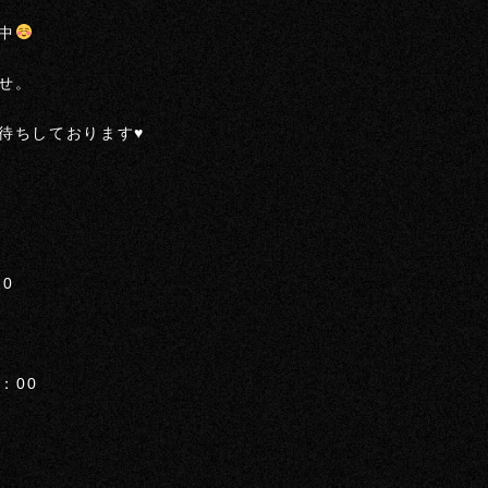
中
せ。
待ちしております♥
0
：00