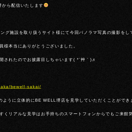
L堺から配信いたします
レーニング施設を取り扱うサイト様にて今回パノラマ写真の撮影をし
員様本当にありがとうございました。
されたのでお披露目しちゃいます( *´艸｀)♬
aka/bewell-sakai/
のように立体的にBE WELL堺店を見学していただくことができ
すくリアルな見学はお手持ちのスマートフォンからでもご来館気