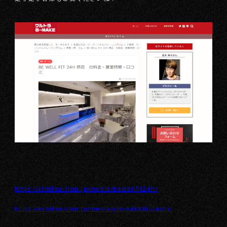
https://kimitsu-iron.jp/media/bewellfit24h/
https://kimitsu-iron.jp/media/jim-sakaihigashi/