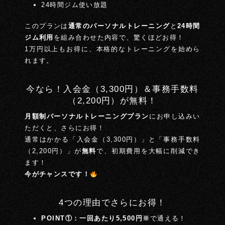
24時間ジム使い放題
このプランは
通常のパーソナルトレーニング
と
24時間
ジム利用
を組み合わせた内容で、驚くほどお得！
1万円以上もお得に、本格的なトレーニングを始めら
れます。
今なら！入会金（3,300円）＆事務手数料
（2,200円）が無料！
月額制パーソナルトレーニングプラン
にお申し込みい
ただくと、さらにお得！
通常はかかる「入会金（3,300円）」と「事務手数料
（2,200円）」が
無料
で、初期費用を大幅に削減でき
ます！
今がチャンスです！
4つの理由でさらにお得！
POINT①：一回あたり5,500円※
で通える！