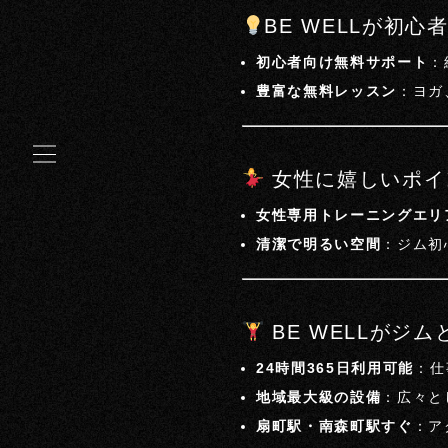
BE WELLが初
初心者向け無料サポート
：
豊富な無料レッスン
：ヨガ
女性に嬉しいポイ
女性専用トレーニングエリ
清潔で明るい空間
：ジム初
BE WELLがジ
24時間365日利用可能
：仕
地域最大級の設備
：広々と
扇町駅・南森町駅すぐ
：ア