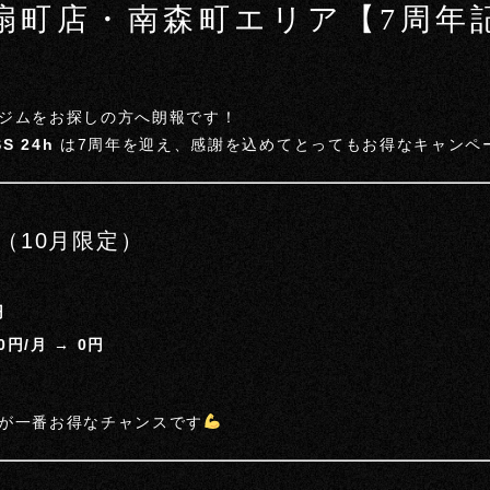
L 扇町店・南森町エリア【7周
ジムをお探しの方へ朗報です！
SS 24h
は7周年を迎え、感謝を込めてとってもお得なキャンペ
（10月限定）
円
50円/月 → 0円
が一番お得なチャンスです