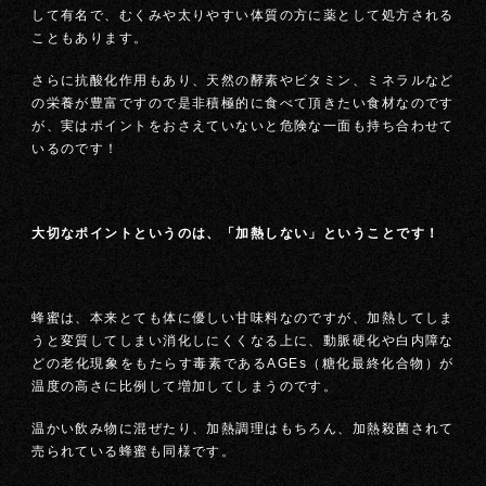
して有名で、むくみや太りやすい体質の方に薬として処方される
こともあります。
さらに抗酸化作用もあり、天然の酵素やビタミン、ミネラルなど
の栄養が豊富ですので是非積極的に食べて頂きたい食材なのです
が、実はポイントをおさえていないと危険な一面も持ち合わせて
いるのです！
大切なポイントというのは、「加熱しない」ということです！
蜂蜜は、本来とても体に優しい甘味料なのですが、加熱してしま
うと変質してしまい消化しにくくなる上に、動脈硬化や白内障な
どの老化現象をもたらす毒素であるAGEs（糖化最終化合物）が
温度の高さに比例して増加してしまうのです。
温かい飲み物に混ぜたり、加熱調理はもちろん、加熱殺菌されて
売られている蜂蜜も同様です。