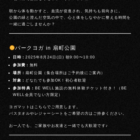
朝から体を動かすと、血流が促進され、気持ちも前向きに。
公園の緑と澄んだ空気の中で、心と体をしなやかに整える時間を
一緒に過ごしませんか？
パークヨガ in 扇町公園
日時：
2025年8月24日(日) 朝9:00〜10:00
参加費：
無料
場所：
扇町公園（集合場所はご予約後にご案内）
対象：
どなたでも参加OK！初心者歓迎
参加特典：
BE WELL施設の無料体験チケット付き！（BE
WELL会員でない方限定）
ヨガマットはこちらでご用意します。
バスタオルやレジャーシートをご希望の方はご持参ください。
お一人でも、ご家族やお友達と一緒でも大歓迎です♪