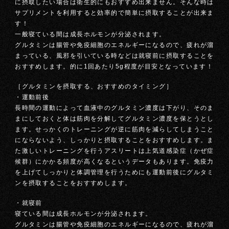
に摂取したい場合は衛生的にもおすすめ出来ません。そんな時は
サプリメントを利用すると効率的で簡単に摂取することが出来ま
す！
一般寝ている間は成長ホルモンが分泌されます。
グルタミンは腸管や免疫細胞のエネルギーになるので、疲れが溜
まっている、風邪を引いている時などは就寝前に摂取することを
おすすめします。的に1回あたり5g程度が目安となっています！
［グルタミンを摂取する、おすすめのタイミング］
・運動前後
長時間の運動によって血液中のグルタミン濃度は下がり、そのま
まにしておくと体は筋肉を分解してグルタミン濃度を保とうとし
ます。せっかくのトレーニングが逆に筋肉を減らしてしまうこと
にならないよう、しっかりと摂取することをおすすめします。ま
た激しいトレーニングを行うアスリートは上気道感染症（かぜ症
候群）にかかる頻度が高くなるというデータもあります。免疫力
を上げてしっかりと体調管理を行うためにも運動前後にグルタミ
ンを摂取することをおすすめします。
・就寝前
寝ている間は成長ホルモンが分泌されます。
グルタミンは腸管や免疫細胞のエネルギーになるので、疲れが溜