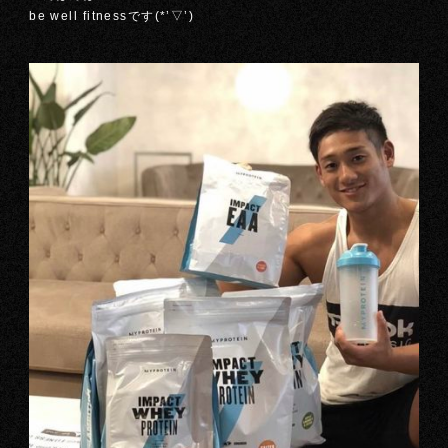
be well fitnessです(*’▽’)